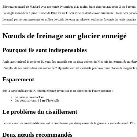
Effectuez un nœud de Machard avec une corde dynamique d’au moins 8mm dont on aura retiré 2 ou 3 torons 
La sangle mono-brin Alpine Runner de Blue Ice en 110cm mise en double avec minimum 5 tours sera parfait
Le nœud permet aux personnes en milieu de corde de rester sur place en coulissant la corde du leader pendant qu
Nœuds de freinage sur glacier enneigé
Pourquoi ils sont indispensables
Après avoir préparé la corde en N, vous être encordés sur les deux pointes du N et mis les extrémités en réser
L’emploi de ces nœuds dans une cordée de 2 alpinistes est indispensable pour avoir une chance de stopper la c
Espacement
Sur la partie médiane du N, chacun effectue devant soi et en direction de l’autre personne :
Le premier nœud à
3 m
Les deux suivants à
2 m
d’intervalle
Le problème du cisaillement
Le souci avec un nœud traditionnel est le cisaillement par étranglement de la gaine à la sortie du nœud. Plus la
Deux nœuds recommandés