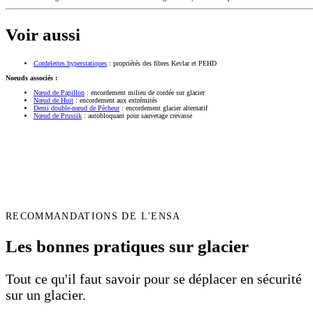
Voir aussi
Cordelettes hyperstatiques
: propriétés des fibres Kevlar et PEHD
Noeuds associés :
Nœud de Papillon
: encordement milieu de cordée sur glacier
Nœud de Huit
: encordement aux extrémités
Demi double-nœud de Pêcheur
: encordement glacier alternatif
Nœud de Prussik
: autobloquant pour sauvetage crevasse
RECOMMANDATIONS DE L'ENSA
Les bonnes pratiques sur glacier
Tout ce qu'il faut savoir pour se déplacer en sécurité
sur un glacier.