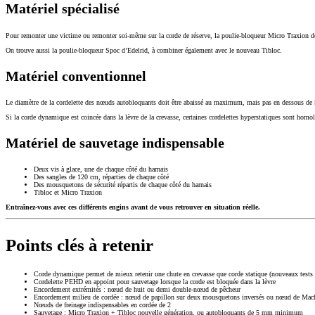
Matériel spécialisé
Pour remonter une victime ou remonter soi-même sur la corde de réserve, la poulie-bloqueur Micro Traxion de Pe
On trouve aussi la poulie-bloqueur Spoc d’Edelrid, à combiner également avec le nouveau Tibloc.
Matériel conventionnel
Le diamètre de la cordelette des nœuds autobloquants doit être abaissé au maximum, mais pas en dessous de 5
Si la corde dynamique est coincée dans la lèvre de la crevasse, certaines cordelettes hyperstatiques sont ho
Matériel de sauvetage indispensable
Deux vis à glace, une de chaque côté du harnais
Des sangles de 120 cm, réparties de chaque côté
Des mousquetons de sécurité répartis de chaque côté du harnais
Tibloc et Micro Traxion
Entraînez-vous avec ces différents engins avant de vous retrouver en situation réelle.
Points clés à retenir
Corde dynamique permet de mieux retenir une chute en crevasse que corde statique (nouveaux test
Cordelette PEHD en appoint pour sauvetage lorsque la corde est bloquée dans la lèvre
Encordement extrémités : nœud de huit ou demi double-nœud de pêcheur
Encordement milieu de cordée : nœud de papillon sur deux mousquetons inversés ou nœud de Mac
Nœuds de freinage indispensables en cordée de 2
Sauvetage : Micro Traxion + Tibloc nouvelle génération, ou autobloquants de 5 mm minimum