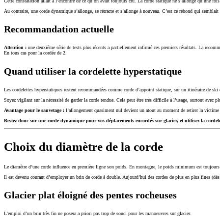
Cette constatation allait à l’encontre de ce qu’on avait toujours cru. La corde statique ne s’allonge qu’une fo
Au contraire, une corde dynamique s’allonge, se rétracte et s’allonge à nouveau. C’est ce rebond qui semblait ca
Recommandation actuelle
Attention :
une deuxième série de tests plus récents a partiellement infirmé ces premiers résultats. La recom
En tous cas pour la cordée de 2.
Quand utiliser la cordelette hyperstatique
Les cordelettes hyperstatiques restent recommandées comme corde d’appoint statique, sur un itinéraire de sk
Soyez vigilant sur la nécessité de garder la corde tendue. Cela peut être très difficile à l’usage, surtout avec p
Avantage pour le sauvetage :
l’allongement quasiment nul devient un atout au moment de retirer la victime ve
Restez donc sur une corde dynamique pour vos déplacements encordés sur glacier, et utilisez la cordel
Choix du diamètre de la corde
Le diamètre d’une corde influence en première ligne son poids. En montagne, le poids minimum est toujours r
Il est devenu courant d’employer un brin de corde à double. Aujourd’hui des cordes de plus en plus fines (dès
Glacier plat éloigné des pentes rocheuses
L’emploi d’un brin très fin ne posera a priori pas trop de souci pour les manoeuvres sur glacier.