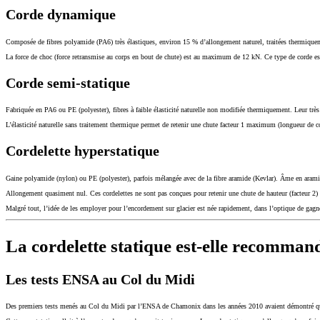
Corde dynamique
Composée de fibres polyamide (PA6) très élastiques, environ 15 % d’allongement naturel, traitées thermiqueme
La force de choc (force retransmise au corps en bout de chute) est au maximum de 12 kN. Ce type de corde est
Corde semi-statique
Fabriquée en PA6 ou PE (polyester), fibres à faible élasticité naturelle non modifiée thermiquement. Leur très
L’élasticité naturelle sans traitement thermique permet de retenir une chute facteur 1 maximum (longueur de c
Cordelette hyperstatique
Gaine polyamide (nylon) ou PE (polyester), parfois mélangée avec de la fibre aramide (Kevlar). Âme en ar
Allongement quasiment nul. Ces cordelettes ne sont pas conçues pour retenir une chute de hauteur (facteur 2) 
Malgré tout, l’idée de les employer pour l’encordement sur glacier est née rapidement, dans l’optique de gagn
La cordelette statique est-elle recommand
Les tests ENSA au Col du Midi
Des premiers tests menés au Col du Midi par l’ENSA de Chamonix dans les années 2010 avaient démontré qu’u