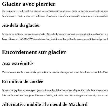
Glacier avec pierrier
Été comme hiver, si la cordée se déplace sur un glacier où l’on retrouve en été un pierrier, ou en sortie de glac
La résistance au frottement et au cisaillement d’une corde à simple sera appréciée, même au prix d’un poids pl
Au-delà du glacier
La course ne se limite pas toujours au glacier. Atteindre le sommet demande souvent de grimper dans les roch
Pour référence :
l’ASGM-SBV (association chargée de former les guides de montagne en Suisse) exige que le
Encordement sur glacier
Aux extrémités
L’encordement aux deux extrémités peut se faire de manière classique, sur nœud de huit ou sur demi double-
En milieu de cordée
Le nœud de papillon est avantageux pour sa forme. Les brins tirants sont alignés à la corde dans le nœud et la
Effectuez le nœud avec une ganse d’au moins 30 cm, et fixez-la dans deux mousquetons inversés, dont au moin
Alternative mobile : le nœud de Machard