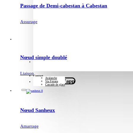
Passage de Demi-cabestan à Cabestan
Assurage
Nœud simple doublé
Formations
Liaison
Contact
Avalanche
Télécharger l'app
Via Ferrata
Cascade de glace
Nœud Sanheux
Amarrage