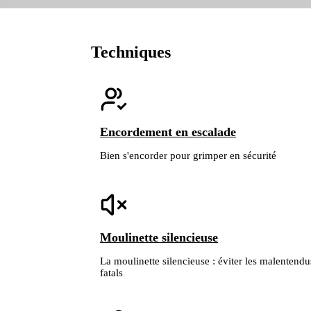
Techniques
Encordement en escalade
Bien s'encorder pour grimper en sécurité
de personnes expérimentées. Aucune vidéo ou photo ne remplace un apprentissage encadré.
Moulinette silencieuse
La moulinette silencieuse : éviter les malentendu
fatals