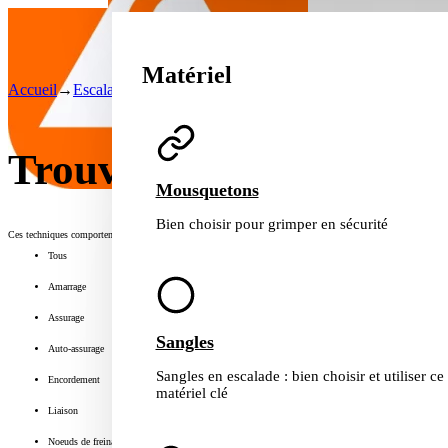
Matériel
Accueil
→
Escalade et Alpinisme
→
Tous les noeuds
Trouver un nœud
Mousquetons
Bien choisir pour grimper en sécurité
Ces techniques comportent des risques de blessures graves ou mortelles. Confirmez vos compétences auprès 
Tous
Amarrage
Assurage
Sangles
Auto-assurage
Sangles en escalade : bien choisir et utiliser ce
Encordement
matériel clé
Liaison
Noeuds de freinage