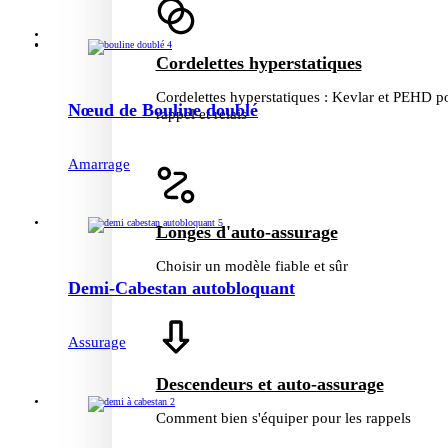
Cordelettes hyperstatiques
Cordelettes hyperstatiques : Kevlar et PEHD p
Nœud de Bouline doublé
rappel et relais
Amarrage
Longes d'auto-assurage
Choisir un modèle fiable et sûr
Demi-Cabestan autobloquant
Assurage
Descendeurs et auto-assurage
Comment bien s'équiper pour les rappels