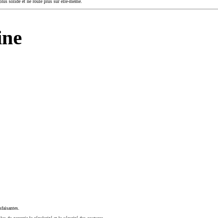
 plus solide et ne roule plus sur elle-même.
ine
faisantes.