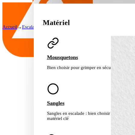
Matériel
Accueil
→
Escalade et Alpinisme
→
Sangles en escalade : fibres, nœuds
Mousquetons
Bien choisir pour grimper en sécurité
Sangles
Sangles en escalade : bien choisir et utiliser ce
matériel clé