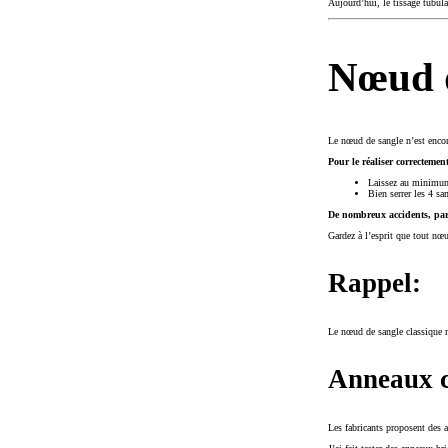
Aujourd’hui, le tissage tubula
Nœud d
Le nœud de sangle n’est encor
Pour le réaliser correctement
Laissez au minimum
Bien serrer les 4 s
De nombreux accidents, par
Gardez à l’esprit que tout nœ
Rappel:
Le nœud de sangle classique n
Anneaux c
Les fabricants proposent des 