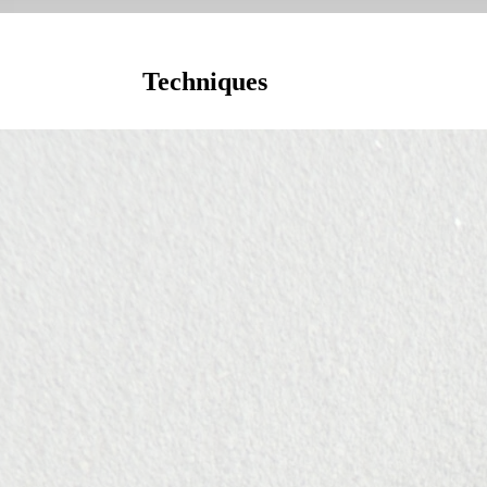
Techniques
 et règles d'emploi
Encordement en escalade
Bien s'encorder pour grimper en sécurité
Moulinette silencieuse
La moulinette silencieuse : éviter les malentendu
fatals