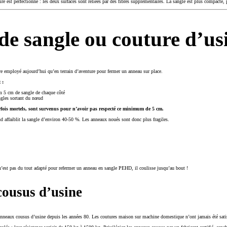
ire est perfectionné : les deux surfaces sont reliées par des fibres supplémentaires. La sangle est plus compacte,
e sangle ou couture d’us
e employé aujourd’hui qu’en terrain d’aventure pour fermer un anneau sur place.
 :
 5 cm de sangle de chaque côté
angles sortant du nœud
fois mortels, sont survenus pour n’avoir pas respecté ce minimum de 5 cm.
ud affaiblit la sangle d’environ 40-50 %. Les anneaux noués sont donc plus fragiles.
’est pas du tout adapté pour refermer un anneau en sangle PEHD, il coulisse jusqu’au bout !
ousus d’usine
anneaux cousus d’usine depuis les années 80. Les coutures maison sur machine domestique n’ont jamais été satis