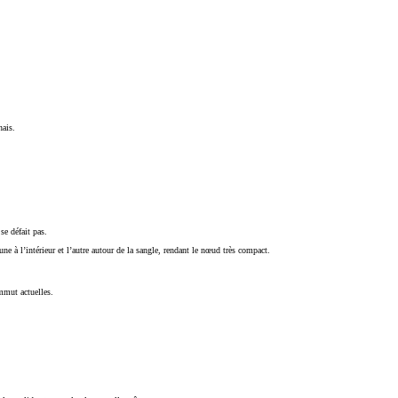
nais.
se défait pas.
à l’intérieur et l’autre autour de la sangle, rendant le nœud très compact.
mut actuelles.