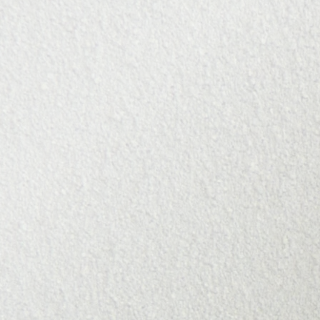
Relais en terrain équipé
our
Relais en escalade : sécuriser la cordée à chaque
longueur
Relais en terrain d'aventure
Relais en escalade : sécuriser la cordée à chaque
longueur
Descente en rappel
Descente en rappel : techniques et sécurité