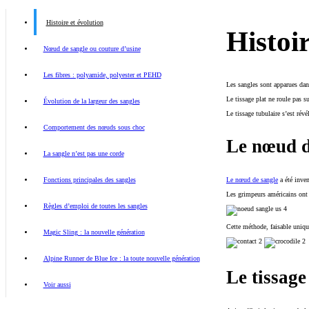
Histoire et évolution
Histoir
Nœud de sangle ou couture d’usine
Les fibres : polyamide, polyester et PEHD
Les sangles sont apparues dan
Le tissage plat ne roule pas s
Évolution de la largeur des sangles
Le tissage tubulaire s’est révé
Comportement des nœuds sous choc
Le nœud d
La sangle n’est pas une corde
Fonctions principales des sangles
Le nœud de sangle
a été inven
Les grimpeurs américains ont 
Règles d’emploi de toutes les sangles
Cette méthode, faisable uniqu
Magic Sling : la nouvelle génération
Alpine Runner de Blue Ice : la toute nouvelle génération
Le tissag
Voir aussi