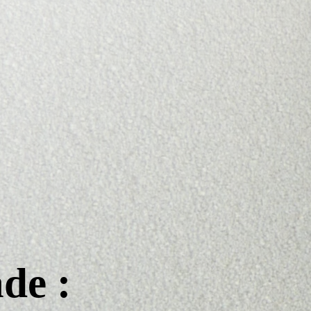
essentielles
Jonction de cordes
Lier deux cordes ensemble pour descendre au
rappel
de :