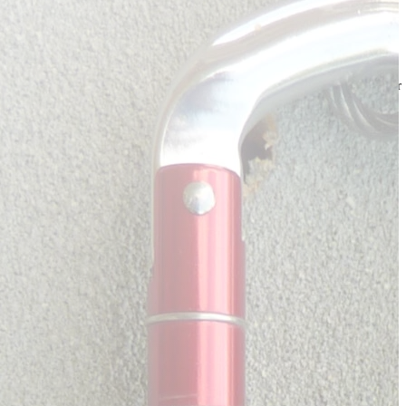
Tous les noeuds
Tous les noeuds de bases pour
l'escalade et l'alpinisme
Lire l'article
Histoire du rappel
De Dülfer aux descendeurs
modernes
Lire l'article