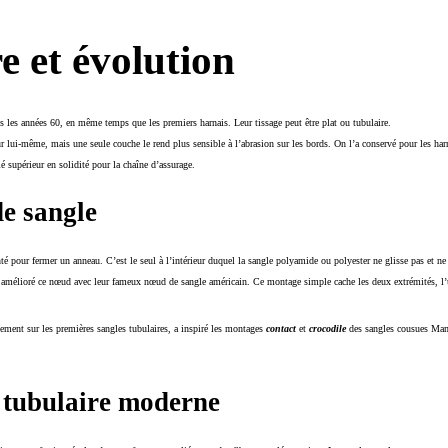
e et évolution
s les années 60, en même temps que les premiers harnais. Leur tissage peut être plat ou tubulaire.
ur lui-même, mais une seule couche le rend plus sensible à l’abrasion sur les bords. On l’a conservé pour les har
lé supérieur en solidité pour la chaîne d’assurage.
e sangle
té pour fermer un anneau. C’est le seul à l’intérieur duquel la sangle polyamide ou polyester ne glisse pas et ne 
amélioré ce nœud avec leur fameux nœud de sangle américain. Ce montage simple cache les deux extrémités, l’une 
ement sur les premières sangles tubulaires, a inspiré les montages
contact
et
crocodile
des sangles cousues Mam
e tubulaire moderne