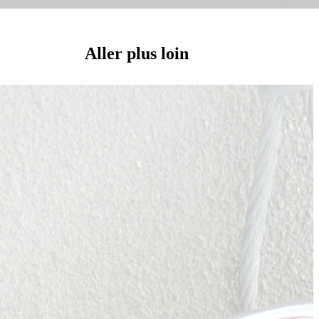
Aller plus loin
Signal de détresse et
secours en montagne
Les bons réflexes même sans
réseau
Lire l'article
Déplacement sur glacier
Encordement, nœuds de
s
freinage et sauvetage en
crevasse
Lire l'article