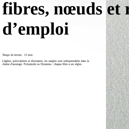
fibres, nœuds et 
d’emploi
Temps de lecture : 13 min
Légères, polyvalentes et résistantes, les sangles sont indispensables dans la
chaîne d'assurage. Polyamide ou Dyneema : chaque fibre a ses règles.